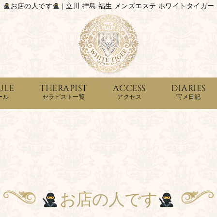
お店の人です
| 立川 拝島 福生 メンズエステ ホワイトタイガー
ULE
THERAPIST
ACCESS
DIARIES
ール
セラピスト一覧
アクセス
写メ日記
お店の人です