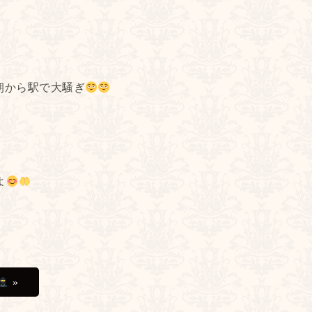
朝から駅で大騒ぎ
よ
»