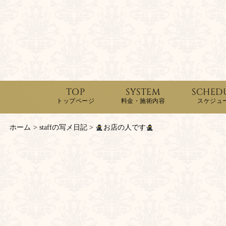
TOP
SYSTEM
SCHED
トップページ
料金・施術内容
スケジュ
ホーム
>
staffの写メ日記
>
お店の人です