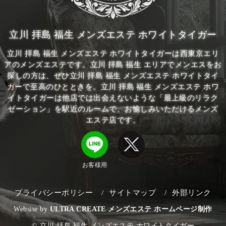
立川 拝島 福生 メンズエステ ホワイトタイガー
立川 拝島 福生 メンズエステ ホワイトタイガーは西東京エリ
アのメンズエステです。立川 拝島 福生 エリアでメンエスをお
探しの方は、ぜひ
立川 拝島 福生 メンズエステ ホワイトタイ
ガー
で至高のひとときを。
立川 拝島 福生 メンズエステ ホワ
イトタイガー
は他店では出会えないような「最上級のリラク
ゼーション」を
駅近のルーム
で、お愉しみいただけるメンズ
エステ店です。
お客様用
プライバシーポリシー
サイトマップ
外部リンク
Website by
ULTRA CREATE メンズエステ ホームページ制作
©︎
立川 拝島 福生 メンズエステ ホワイトタイガー