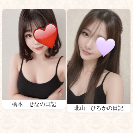
日記
北山 ひろかの日記
吉澤 れいの