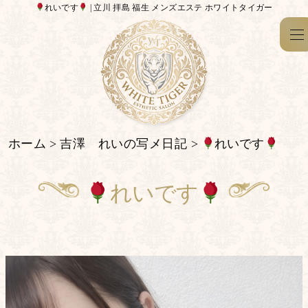
れいです
| 立川 拝島 福生 メンズエステ ホワイトタイガー
ホーム
>
吉澤 れいの写メ日記
>
れいです
れいです
吉澤 れい